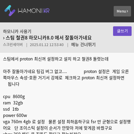
Menu
쓰기
하모니카 사용기
› 스팀 철권8 하모니카8.0 에서 잘돌아가네요
메뉴 건너뛰기
스크린세이버 | 2025.01.12 12:53:40 |
스팀에서 proton 최신꺼 설정하고 설치 하고 철권8 돌렷는데
아주 잘돌아가네요 팅김 버그 없고.... proton 설정은 게임 오른
쪽마우스 속성-호환 거기서 강제로 체크하고 proton 최신꺼 설정하면
됩니다
cpu 8600g
ram 32gb
ssd 1tb
power 600w
vga 760m 4gb 로 설정 물론 설정 최하옵하구요 fsr 만 균형으로 설정햇
어요 단 조이스틱 설정이 순서가 안맞아 저에 맞게끔 바꿨구요