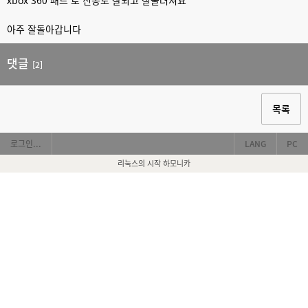
xbox 360 패드 로 진동도 잘되고 잘눌러져요
아주 잘돌아갑니다
댓글
[2]
목록
로그인...
LANG
PC
리눅스의 시작 하모니카