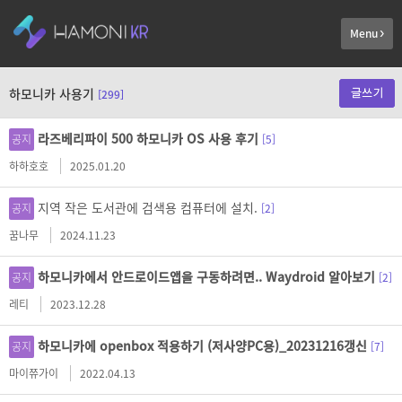
Menu
쓰기
하모니카 사용기
[299]
라즈베리파이 500 하모니카 OS 사용 후기
공지
[5]
하하호호
2025.01.20
지역 작은 도서관에 검색용 컴퓨터에 설치.
공지
[2]
꿈나무
2024.11.23
하모니카에서 안드로이드앱을 구동하려면.. Waydroid 알아보기
공지
[2]
레티
2023.12.28
하모니카에 openbox 적용하기 (저사양PC용)_20231216갱신
공지
[7]
마이쮸가이
2022.04.13