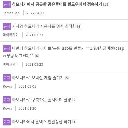
하모니카에서 공유한 공유폴더를 윈도우에서 접속하기
공지
[13]
JamesBae
2022.04.12
저사양 하모니카 사용자를 위한 최적화
공지
[4]
마이쮸가이
2021.03.23
나만에 하모니카 라이브/복원 usb를 만들기 **1.9.4한글버전(casp
공지
er부팅 버그FIX)**
[6]
마이쮸가이
2021.03.23
하모니카로 오락실 게임 즐기기
공지
[5]
Kevin
2021.02.01
하모니카로 구축하는 홈시어터 환경
공지
[2]
Kevin
2021.01.20
하모니카에서 홈텍스 연말정산 하기
공지
[1]