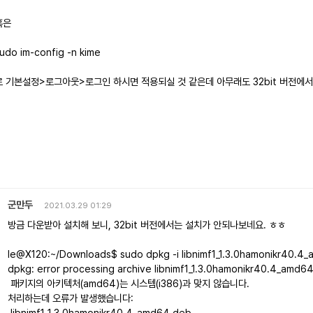
혹은
udo im-config -n kime
로 기본설정>로그아웃>로그인 하시면 적용되실 것 같은데 아무래도 32bit 버전에서
군만두
2021.03.29 01:29
방금 다운받아 설치해 보니, 32bit 버전에서는 설치가 안되나보네요. ㅎㅎ
le@X120:~/Downloads$ sudo dpkg -i libnimf1_1.3.0hamonikr40.4
dpkg: error processing archive libnimf1_1.3.0hamonikr40.4_amd64.d
패키지의 아키텍처(amd64)는 시스템(i386)과 맞지 않습니다.
처리하는데 오류가 발생했습니다:
libnimf1_1.3.0hamonikr40.4_amd64.deb