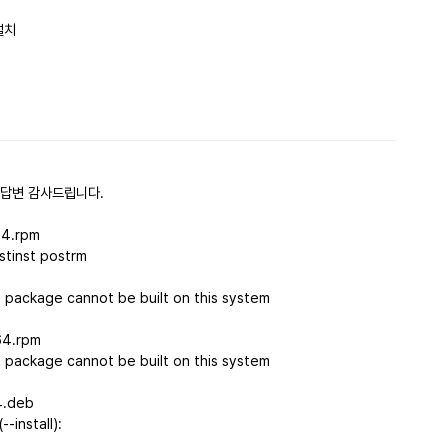
설치
댓글
한 답변 감사드립니다.
64.rpm
stinst postrm
.
e package cannot be built on this system
64.rpm
e package cannot be built on this system
4.deb
-install):