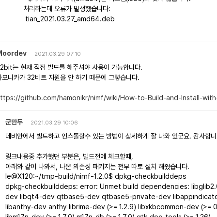
처리하는데 오류가 발생했습니다:
tian_2021.03.27_amd64.deb
Moordev
2021.03.29 07:10
32bit는 현재 직접 빌드를 해주셔야 사용이 가능합니다.
하모니카가 32비트 지원을 안 하기 때문에 그렇습니다.
ttps://github.com/hamonikr/nimf/wiki/How-to-Build-and-Install-wit
군만두
2021.03.29 10:06
데비안에서 빌드하고 인스톨할수 있는 방법이 상세하게 잘 나와 있군요. 감사합니
링크내용중 추가했던 부분은, 빌드전에 체크할때,
아래와 같이 나와서, 나온 의존성 패키지는 전부 따로 설치 해줬습니다.
le@X120:~/tmp-build/nimf-1.2.0$ dpkg-checkbuilddeps
dpkg-checkbuilddeps: error: Unmet build dependencies: libglib2.0-
dev libqt4-dev qtbase5-dev qtbase5-private-dev libappindicator
libanthy-dev anthy librime-dev (>= 1.2.9) libxkbcommon-dev (>= 0
libm17n-dev (>= 1.7.0) m17n-db (>= 1.7.0) gtk-doc-tools (>= 1.26)