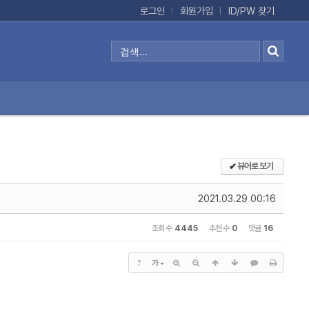
로그인
회원가입
ID/PW 찾기
뷰어로 보기
✔
2021.03.29 00:16
조회 수
4445
추천 수
0
댓글
16
?
가