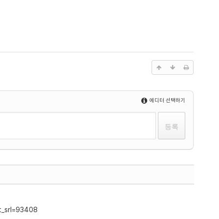
에디터 선택하기
댓글
t_srl=93408