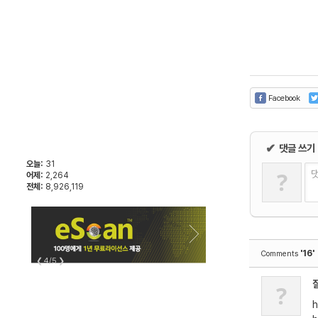
Facebook
✔
댓글 쓰기
오늘:
31
?
어제:
2,264
전체:
8,926,119
'16'
Comments
❮
4/5
❯
?
h