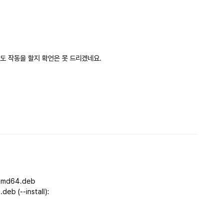
도 작동을 할지 확언은 못 드리겠네요.
댓글
_amd64.deb
eb (--install):