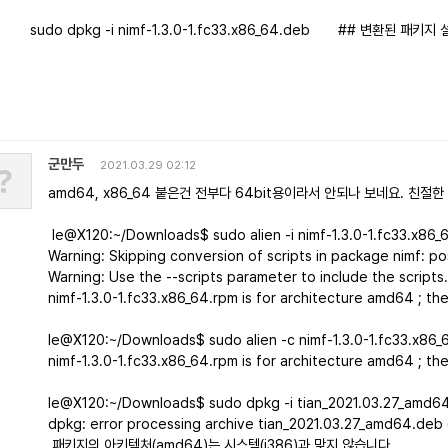
sudo dpkg -i nimf-1.3.0-1.fc33.x86_64.deb ## 변환된 패키지 
군만두
?
2021.03.29 02:12
amd64, x86_64 붙은건 전부다 64bit용이라서 안되나 보네요. 친절
le@X120:~/Downloads$ sudo alien -i nimf-1.3.0-1.fc33.x86_
Warning: Skipping conversion of scripts in package nimf: po
Warning: Use the --scripts parameter to include the scripts
nimf-1.3.0-1.fc33.x86_64.rpm is for architecture amd64 ; th
le@X120:~/Downloads$ sudo alien -c nimf-1.3.0-1.fc33.x86_
nimf-1.3.0-1.fc33.x86_64.rpm is for architecture amd64 ; th
le@X120:~/Downloads$ sudo dpkg -i tian_2021.03.27_amd6
dpkg: error processing archive tian_2021.03.27_amd64.deb (-
패키지의 아키텍처(amd64)는 시스템(i386)과 맞지 않습니다.