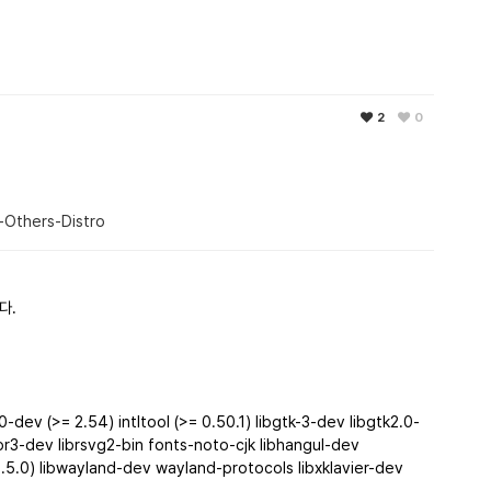
2
0
댓글
h-Others-Distro
댓글
다.
dev (>= 2.54) intltool (>= 0.50.1) libgtk-3-dev libgtk2.0-
3-dev librsvg2-bin fonts-noto-cjk libhangul-dev
.5.0) libwayland-dev wayland-protocols libxklavier-dev